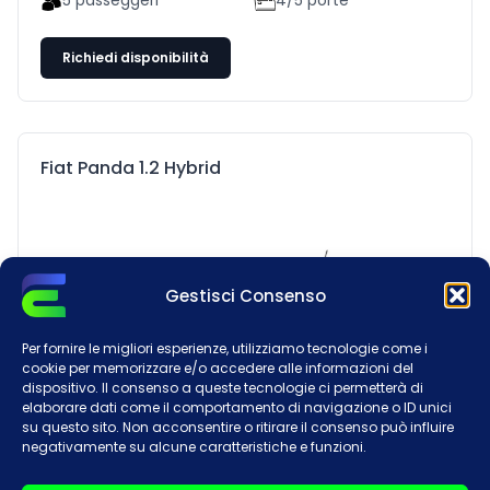
Pieno a pieno
Manuale
Km illimitati
A/C
5 passeggeri
4/5 porte
Richiedi disponibilità
Fiat Panda 1.2 Hybrid
Gestisci Consenso
Per fornire le migliori esperienze, utilizziamo tecnologie come i
cookie per memorizzare e/o accedere alle informazioni del
dispositivo. Il consenso a queste tecnologie ci permetterà di
elaborare dati come il comportamento di navigazione o ID unici
su questo sito. Non acconsentire o ritirare il consenso può influire
negativamente su alcune caratteristiche e funzioni.