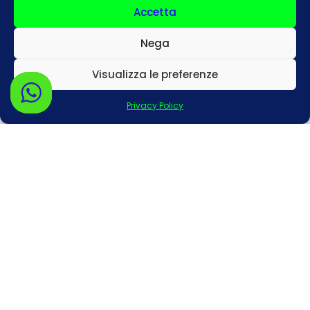
Accetta
Nega
Visualizza le preferenze
Pieno a pieno
Mild Hybrid
Privacy Policy
Manuale
Km illimitati
A/C
5 passeggeri
4/5 porte
Richiedi disponibilità