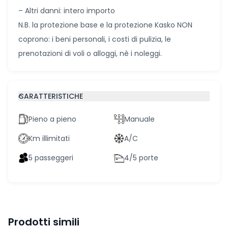
FRANCHIGIE
– Protezione furti € 1.800,00
– Protezione danni € 1.000,00
– Protezione Kasko: € 750,00
– Altri danni: intero importo
N.B. la protezione base e la protezione Kasko NON
coprono: i beni personali, i costi di pulizia, le
prenotazioni di voli o alloggi, nè i noleggi.
CARATTERISTICHE
Pieno a pieno
Manuale
Km illimitati
A/C
5 passeggeri
4/5 porte