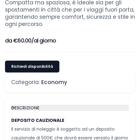
per chi desidera un’auto moderna, brillante e
confortevole da noleggiare. Con il suo motore
turbo efficiente e la linea dinamica, offre
piacere di guida e consumi contenuti.
Compatta ma spaziosa, è ideale sia per gli
spostamenti in città che per i viaggi fuori porta,
garantendo sempre comfort, sicurezza e stile in
ogni percorso.
da
€
60.00
/al giorno
Richiedi disponibilità
Categoria:
Economy